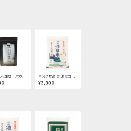
玄米珈琲 パウダ
令和7年産 新潟産コシ
ータイプ 80g
ヒカリ【特撰源泉米・白
30
¥3,300
米】2kg