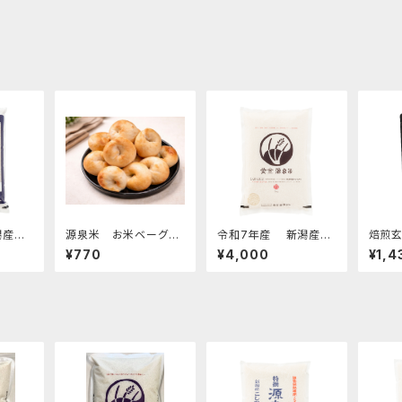
潟産コ
源泉米 お米ベーグル
令和7年産 新潟産コ
焙煎
泉米・
（2個入り）
シヒカリ 特別栽培米
¥770
¥4,000
¥1,4
【黄金源泉米・白米】2k
g