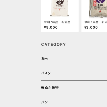
令和7年産 新潟産コ
令和7年産 新潟
シヒカリ 特別栽培米
泉米にじのきらめ
¥9,000
¥3,000
【黄金源泉米・白米】5k
米】2kg
g
CATEGORY
お米
白米
パスタ
玄米
米ぬか粉等
パン