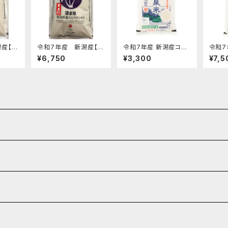
産【源
令和7年産 新潟産【源
令和7年産 新潟産コシ
令和7
き・白
泉米にじのきらめき・白
ヒカリ【特撰源泉米・白
ヒカリ
¥6,750
¥3,300
¥7,5
米】5kg
米】2kg
米】5k