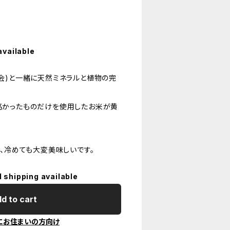
available
会)と一緒に天然ミネラルと植物の完
高かったものだけを使用したお米が黄
、冷めても大変美味しいです。
l shipping available
d to cart
にお住まいの方向け