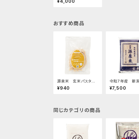
¥4,000
【黄金源泉米・白米】2k
g
おすすめ商品
源泉米 玄米パスタ太
令和7年産 新
麺【２個セット】
シヒカリ【特撰源
¥940
¥7,500
玄米】5kg
同じカテゴリの商品