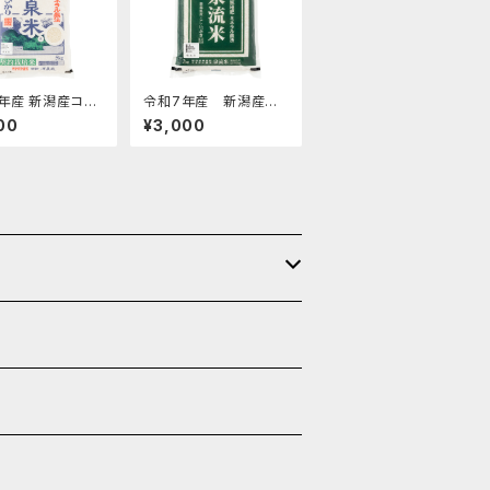
年産 新潟産コシ
令和7年産 新潟産こ
【特撰源泉米・白
しいぶき【泉流米・白米】
00
¥3,000
g
2kg