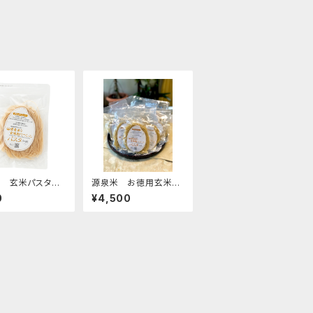
 玄米パスタ細
源泉米 お徳用玄米パ
個セット】
スタセット【細麺10個】
0
¥4,500