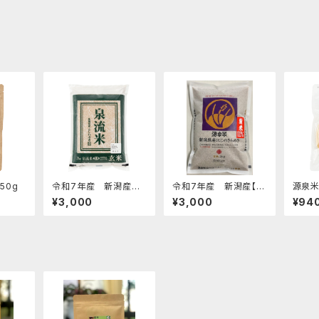
50g
令和7年産 新潟産こ
令和7年産 新潟産【源
源泉米
しいぶき 【泉流米・玄
泉米にじのきらめき・玄
麺【２
¥3,000
¥3,000
¥94
米】2kg
米】2kg