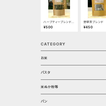
ハーブティーブレンド
野草茶ブレンド 
15g
（2g×5パック）
¥500
¥450
CATEGORY
お米
白米
パスタ
玄米
米ぬか粉等
パン