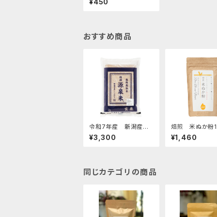
¥450
おすすめ商品
令和7年産 新潟産コ
焙煎 米ぬか粉1
シヒカリ【特撰源泉米・
¥3,300
¥1,460
玄米】2kg
同じカテゴリの商品