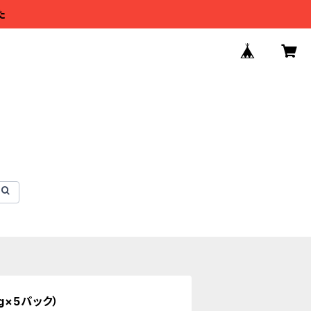
た
g×5パック）