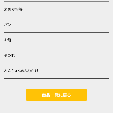
玄米
米ぬか粉等
パン
お餅
その他
わんちゃんのふりかけ
商品一覧に戻る