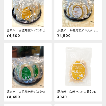
源泉米 お徳用玄米パスタセッ
源泉米 お徳用玄米パスタセッ
ト【太麺10個】
ト【細麺10個】
¥4,500
¥4,500
源泉米 お徳用米粉パスタセッ
源泉米 玄米パスタ太麺【２個セ
ト【太麺10個】
ット】
¥4,450
¥940