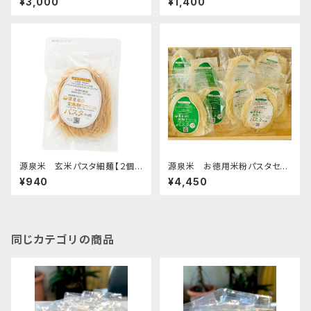
¥3,000
¥1,400
源泉米 玄米パスタ細麺【２個セ
源泉米 お徳用米粉パスタセッ
ット】
ト【太麺５個・細麺5個】
¥940
¥4,450
同じカテゴリの商品