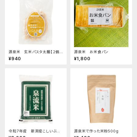
源泉米 玄米パスタ太麺【２個セ
源泉米 お米食パン
ット】
¥940
¥1,800
令和7年産 新潟産こしいぶき
源泉米で作った米粉500g
【泉流米・白米】2kg