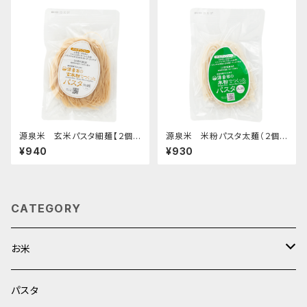
源泉米 玄米パスタ細麺【２個セ
源泉米 米粉パスタ太麺（２個セ
ット】
ット）
¥940
¥930
CATEGORY
お米
白米
パスタ